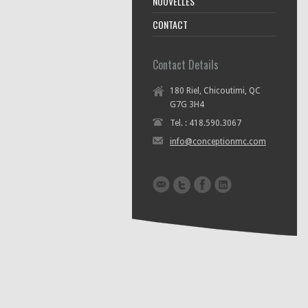
NOUVELLES
CONTACT
Contact Details
180 Riel, Chicoutimi, QC
G7G 3H4
Tel. : 418.590.3067
info@conceptionmc.com