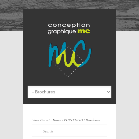
Vous êtes ici :
Home
/
PORTFOLIO
/
Brochures