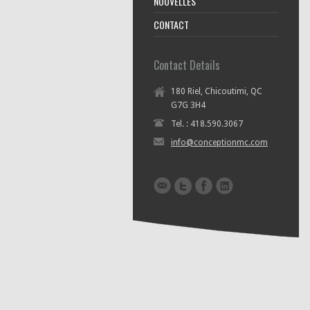
NOUVELLES
CONTACT
Contact Details
180 Riel, Chicoutimi, QC
G7G 3H4
Tel. : 418.590.3067
info@conceptionmc.com