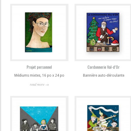
Projet personnel
Cordonnerie Val-d’Or
Médiums mixtes, 16 po x 24 po
Bannière auto-déroulante
read more →