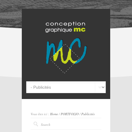
Vous êtes ici :
Home
/
PORTFOLIO
/
Publicités