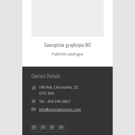
Conception graphique MC
Publicité catalogue
Contact Details
180 Riel, Chicoutimi, QC
G7G 3H4
Tel. : 418.590.3067
info@conceptionmc.com