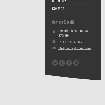
NOUVELLES
CONTACT
Contact Details
180 Riel, Chicoutimi, QC
G7G 3H4
Tel. : 418.590.3067
info@conceptionmc.com