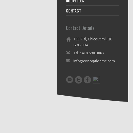
NOUVELLES
CONTACT
Contact Details
180 Riel, Chicoutimi, QC
G7G 3H4
Tel. : 418.590.3067
info@conceptionmc.com