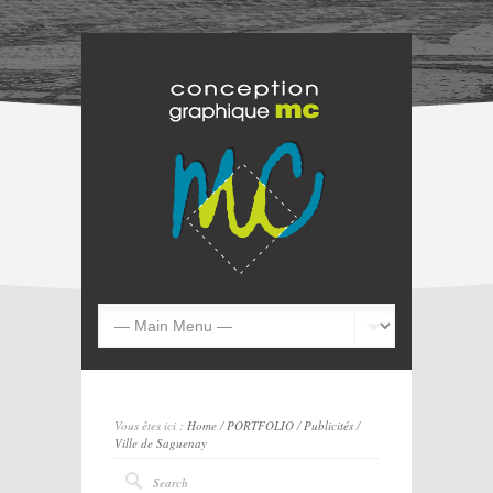
Vous êtes ici :
Home
/
PORTFOLIO
/
Publicités
/
Ville de Saguenay