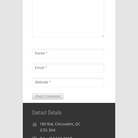
Contact Details
180 Riel, Chicoutimi, QC
G7G 3H4