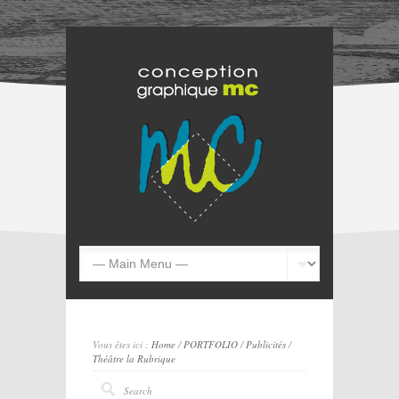
Vous êtes ici :
Home
/
PORTFOLIO
/
Publicités
/
Théâtre la Rubrique