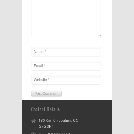
Contact Details
180 Riel, Chicoutimi, QC
G7G 3H4