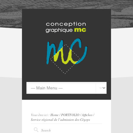
Vous êtes ici :
Home
/
PORTFOLIO
/
Affiches
/
Service régional de l’admission des Cégeps