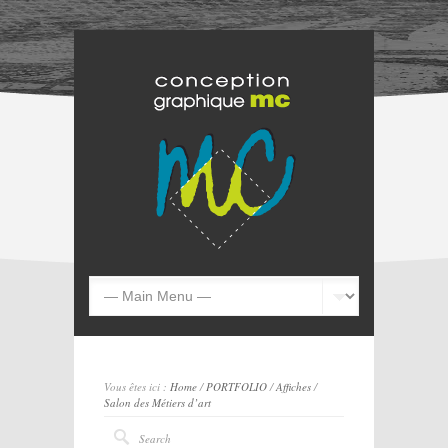
Vous êtes ici :
Home
/
PORTFOLIO
/
Affiches
/
Salon des Métiers d’art