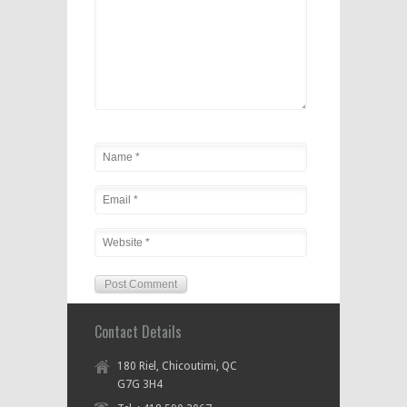
Contact Details
180 Riel, Chicoutimi, QC
G7G 3H4