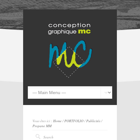
Vous êtes ici :
Home
/
PORTFOLIO
/
Publicités
/
Propane MM