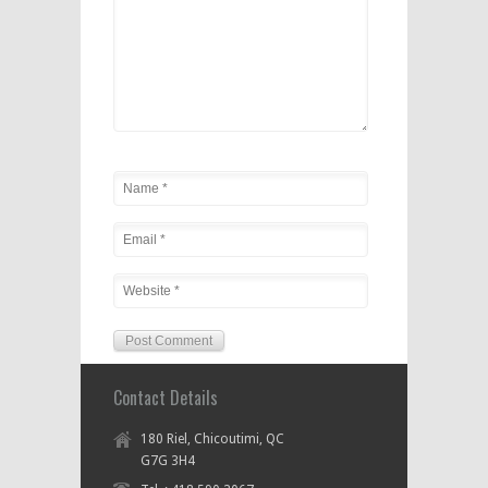
Contact Details
180 Riel, Chicoutimi, QC
G7G 3H4