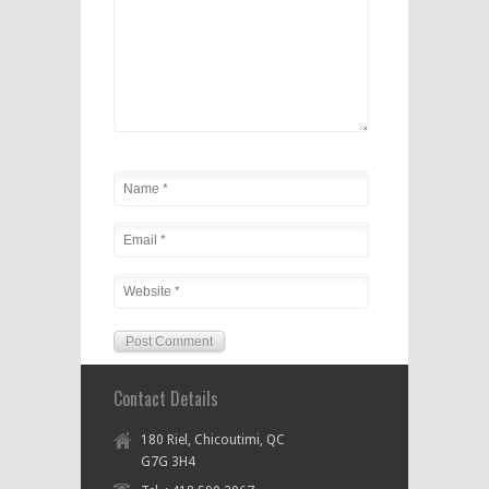
Contact Details
180 Riel, Chicoutimi, QC
G7G 3H4