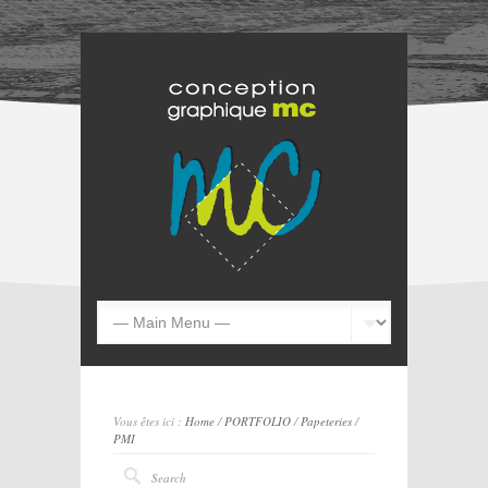
Vous êtes ici :
Home
/
PORTFOLIO
/
Papeteries
/
PMI