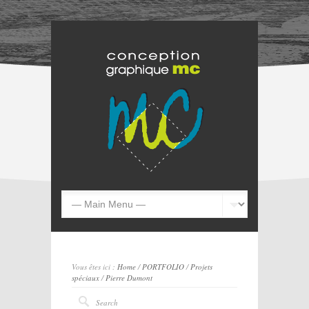
Vous êtes ici :
Home
/
PORTFOLIO
/
Projets
spéciaux
/
Pierre Dumont