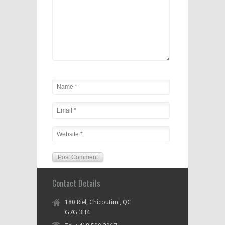
Contact Details
180 Riel, Chicoutimi, QC
G7G 3H4