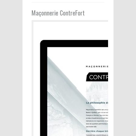
Maçonnerie ContreFort