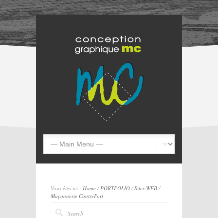
Vous êtes ici :
Home
/
PORTFOLIO
/
Sites WEB
/
Maçonnerie ContreFort