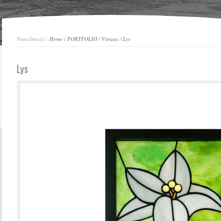
Vous êtes ici :
Home
/
PORTFOLIO
/
Vitraux
/
Lys
Lys