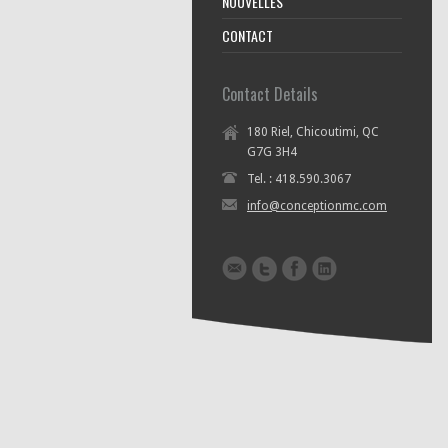
NOUVELLES
CONTACT
Contact Details
180 Riel, Chicoutimi, QC
G7G 3H4
Tel. : 418.590.3067
info@conceptionmc.com