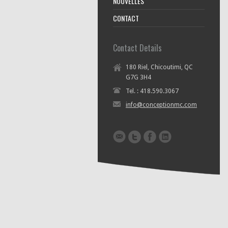
NOUVELLES
CONTACT
Contact Details
180 Riel, Chicoutimi, QC
G7G 3H4
Tel. : 418.590.3067
info@conceptionmc.com