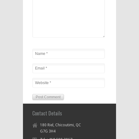
Contact Details
180 Riel, Chicoutimi, QC
G7G 3H4