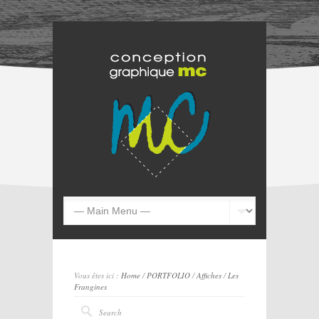
Vous êtes ici :
Home
/
PORTFOLIO
/
Affiches
/
Les
Frangines