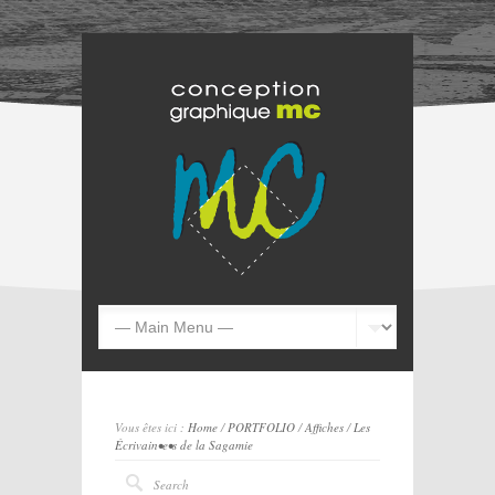
Vous êtes ici :
Home
/
PORTFOLIO
/
Affiches
/
Les
Écrivain•e•s de la Sagamie