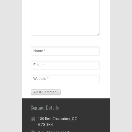
Contact Details
180 Riel, Chicoutimi, QC
G7G 3H4