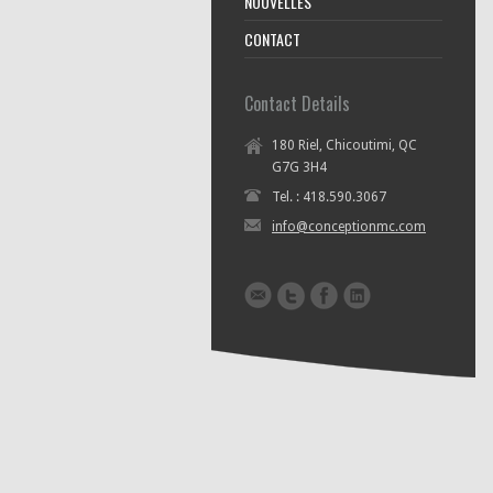
NOUVELLES
CONTACT
Contact Details
180 Riel, Chicoutimi, QC
G7G 3H4
Tel. : 418.590.3067
info@conceptionmc.com