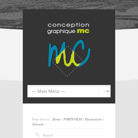
Vous êtes ici :
Home
/
PORTFOLIO
/
Illustrations
/
Jalousie