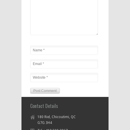
Contact Details
180 Riel, Chicoutimi, QC
G7G 3H4