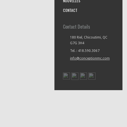
NOUVELLES
CONTACT
Contact Details
180 Riel, Chicoutimi, QC
G7G 3H4
Tel. : 418.590.3067
info@conceptionmc.com