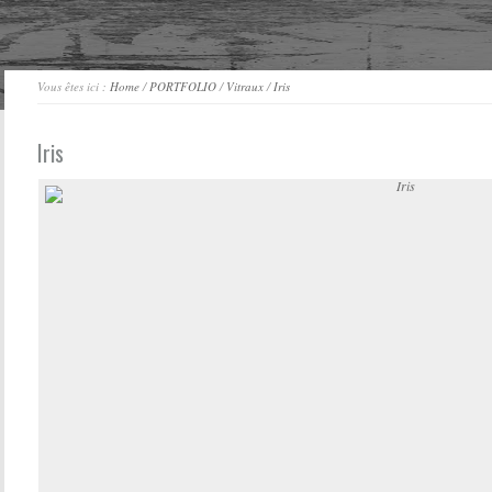
Vous êtes ici :
Home
/
PORTFOLIO
/
Vitraux
/
Iris
Iris