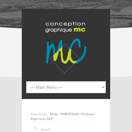
Vous êtes ici :
Home
/
PORTFOLIO
/
Pochettes
/
Inspections SEP