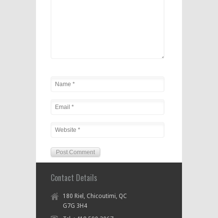
Contact Details
180 Riel, Chicoutimi, QC
G7G 3H4