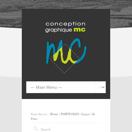
Vous êtes ici :
Home
/
PORTFOLIO
/
Logos
/
In
Vitro