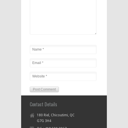
Contact Details
180 Riel, Chicoutimi, QC
G7G 3H4