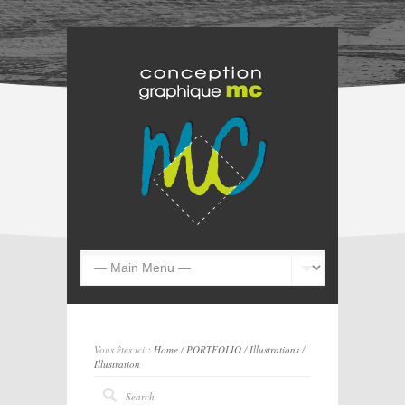
Vous êtes ici :
Home
/
PORTFOLIO
/
Illustrations
/
Illustration