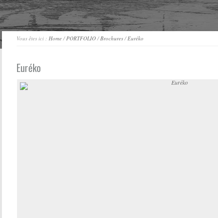
Vous êtes ici :
Home
/
PORTFOLIO
/
Brochures
/
Euréko
Euréko