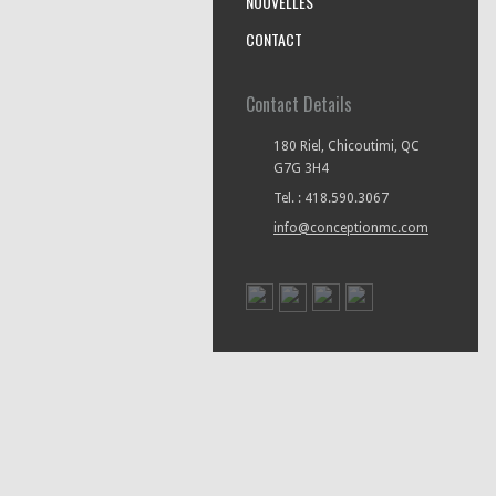
NOUVELLES
CONTACT
Contact Details
180 Riel, Chicoutimi, QC
G7G 3H4
Tel. : 418.590.3067
info@conceptionmc.com