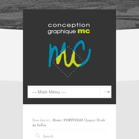
Vous êtes ici :
Home
/
PORTFOLIO
/
Logos
/
École
du Vallon