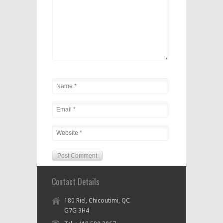
Contact Details
180 Riel, Chicoutimi, QC
G7G 3H4