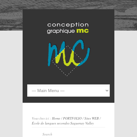
Vous êtes ici :
Home
/
PORTFOLIO
/
Sites WEB
/
École de langues secondes Saguenay Valley