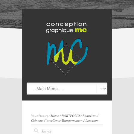
Vous êtes ici :
Home
/
PORTFOLIO
/
Bannières
/
Créneau d’excellence Transformation Aluminium