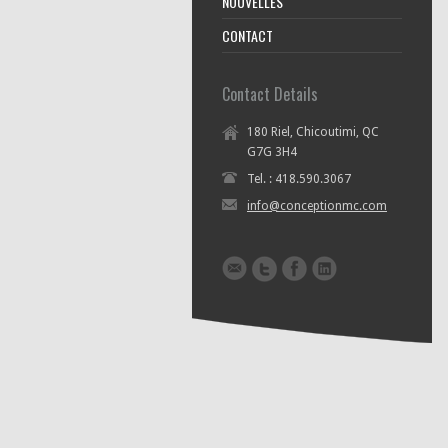
NOUVELLES
CONTACT
Contact Details
180 Riel, Chicoutimi, QC
G7G 3H4
Tel. : 418.590.3067
info@conceptionmc.com