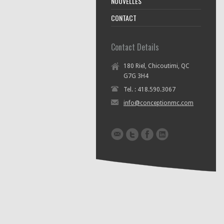
NOUVELLES
CONTACT
Contact Details
180 Riel, Chicoutimi, QC
G7G 3H4
Tel. : 418.590.3067
info@conceptionmc.com