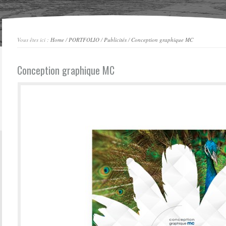
Vous êtes ici :
Home
/
PORTFOLIO
/
Publicités
/
Conception graphique MC
Conception graphique MC