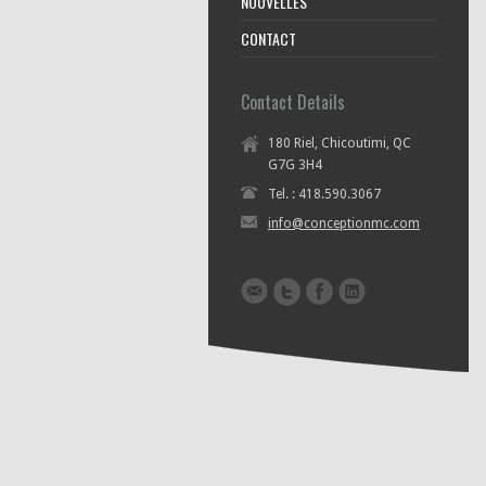
NOUVELLES
CONTACT
Contact Details
180 Riel, Chicoutimi, QC
G7G 3H4
Tel. : 418.590.3067
info@conceptionmc.com