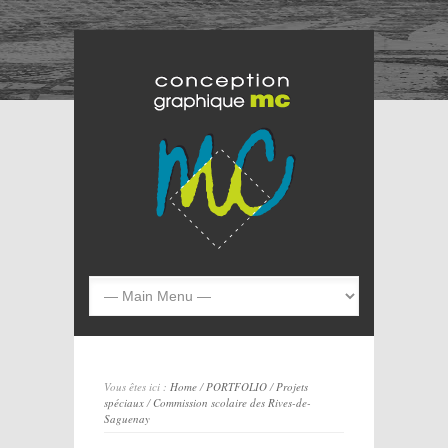
Vous êtes ici :
Home
/
PORTFOLIO
/
Projets
spéciaux
/
Commission scolaire des Rives-de-
Saguenay