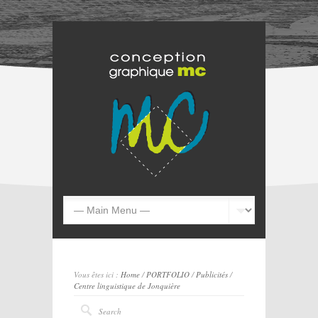
Vous êtes ici :
Home
/
PORTFOLIO
/
Publicités
/
Centre linguistique de Jonquière