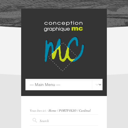
Vous êtes ici :
Home
/
PORTFOLIO
/
Cardinal