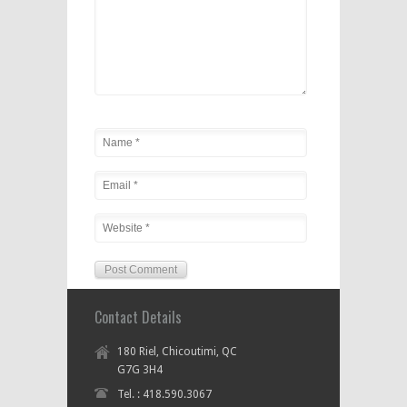
Contact Details
180 Riel, Chicoutimi, QC
G7G 3H4
Tel. : 418.590.3067