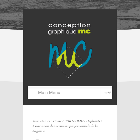
Vous êtes ici :
Home
/
PORTFOLIO
/
Dépliants
/
Association des écrivains professionnels de la
Sagamie