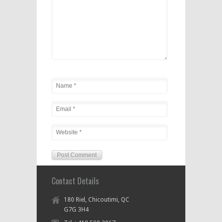
Contact Details
180 Riel, Chicoutimi, QC
G7G 3H4