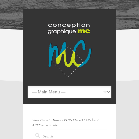
Vous êtes ici :
Home
/
PORTFOLIO
/
Affiches
/
APES – La Totale