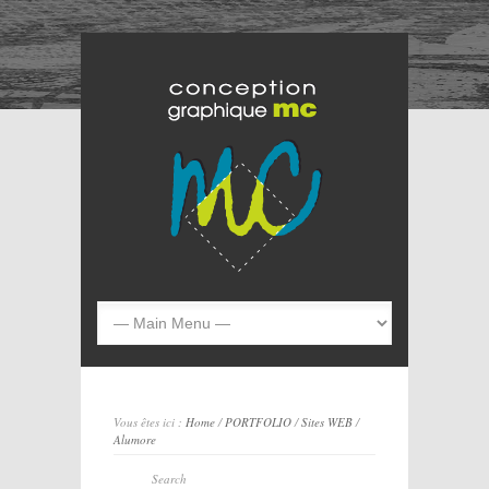
Vous êtes ici :
Home
/
PORTFOLIO
/
Sites WEB
/
Alumore