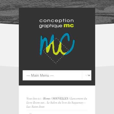
Vous êtes ici :
Home
/
NOUVELLES
/ Lancement du
Livre Zoom sur... Le Salon du livre du Saguenay—
Lac-Saint-Jean