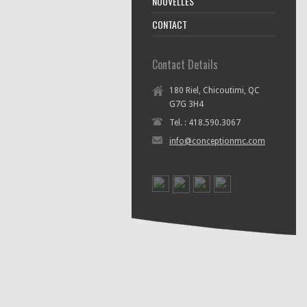
NOUVELLES
CONTACT
Contact Details
180 Riel, Chicoutimi, QC
G7G 3H4
Tel. : 418.590.3067
info@conceptionmc.com