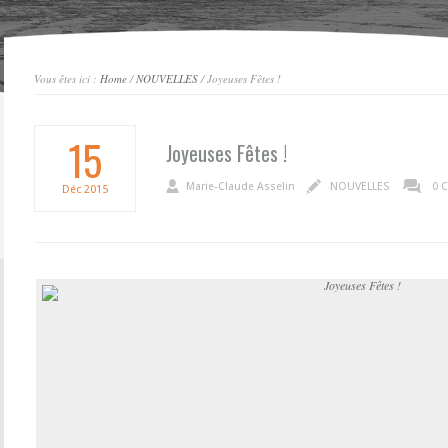
Vous êtes ici :
Home
/
NOUVELLES
/ Joyeuses Fêtes !
15
Joyeuses Fêtes !
Marie-Claude Asselin
NOUVELLES
0 
Déc
2015