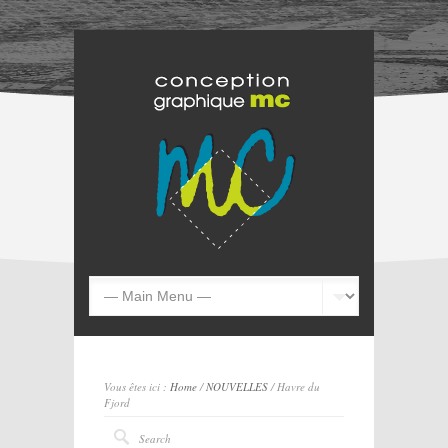
Vous êtes ici :
Home
/
NOUVELLES
/ Havre du
Fjord