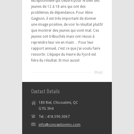
exceptionnelle qui oeuvre pour le bien des
jeunes de 12 à 18 ans qui ont des
problèmes de dépendance. Pour Aline
Gagnon, il est très important de donner
une image positive, de voir le résultat plutôt
que montrer des jeunes qui vont mal. Ces
jeunes ont trébuchés mais ont réussi à
reprendre leur vie en main… Pour leur
rapport annuel, c’est ce que j’ai voulu faire
ressortir. L’équipe du Havre du Fjord est
fière du résultat. Et moi aussi!
[top]
Contact Details
180 Riel, Chicoutimi, QC
G7G 3H4
Tel. : 418.590.3067
info@conceptionmc.com