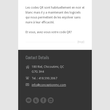
Les codes QR sont habituellement en noir et
blanc mais il y a maintenant des logiciels
qui nous permettent de les enjoliver sans
nuire à leur efficacité.
Et vous, avez-vous votre code QR?
[top]
Contact Details
180 Riel, Chicoutimi, QC
G7G 3H4
Tel. : 418.590.3067
info@conceptionmc.com