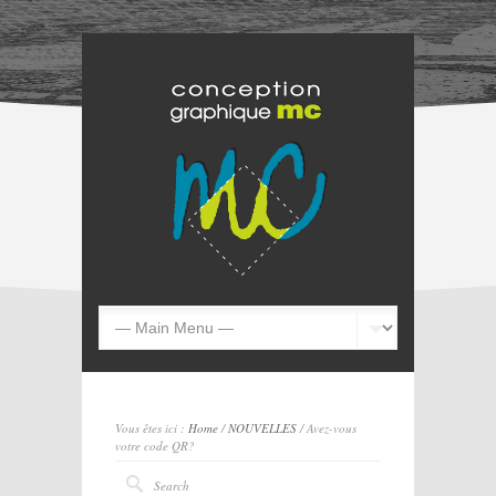
Vous êtes ici :
Home
/
NOUVELLES
/ Avez-vous
votre code QR?