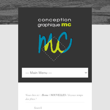
Vous êtes ici :
Home
/
NOUVELLES
/ Joyeux temps
des fêtes !