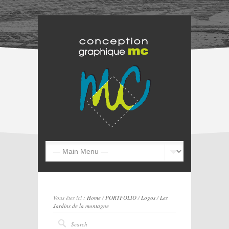
Vous êtes ici :
Home
/
PORTFOLIO
/
Logos
/
Les
Jardins de la montagne