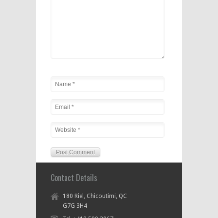
Contact Details
180 Riel, Chicoutimi, QC
G7G 3H4