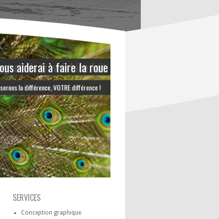
 et fière de mes couleurs.
ous aiderai à faire la roue
orgueil du travail bien fait.
serons la différence, VOTRE différence !
écoute de toutes vos envolées !
SERVICES
Conception graphique