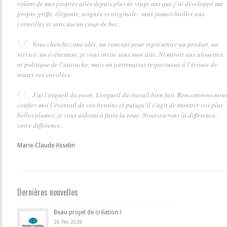
volant de mes propres ailes depuis plus de vingt ans que j’ai développé ma
propre griffe, élégante, soignée et originale; sans jamais bailler aux
corneilles et sans aucun coup de bec.
Vous cherchez une idée, un concept pour représenter un produit, un
service, un évènement, je vous invite sous mon aile. Ni miroir aux alouettes,
ni politique de l’autruche, mais un partenariat respectueux à l’écoute de
toutes vos envolées.
J’ai l’orgueil du paon. L’orgueil du travail bien fait. Rencontrons-nous
confiez-moi l’éventail de vos besoins et puisqu’il s’agit de montrer vos plus
belles plumes, je vous aiderai à faire la roue. Nous oserons la différence,
votre différence.
Marie-Claude Asselin
Dernières nouvelles
Beau projet de création !
26 Fév 2026