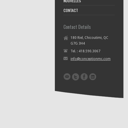
NOUVELLES
CONTACT
Contact Details
180 Riel, Chicoutimi, QC
G7G 3H4
Tel. : 418.590.3067
info@conceptionmc.com